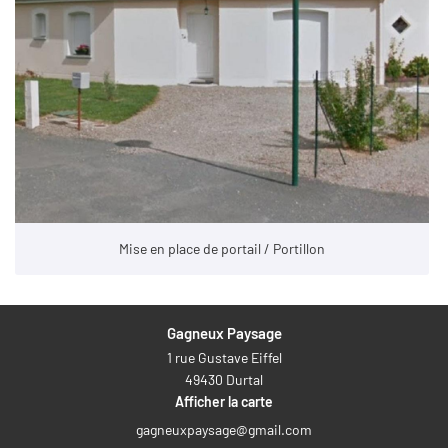
Entretien
s réalisations
Restez infor
Avis
INSCRIPTION NEW
Actualités
Contact
Rejoignez-nous
Mise en place de portail / Portillon
Gagneux Paysage
1 rue Gustave Eiffel
49430 Durtal
Afficher la carte