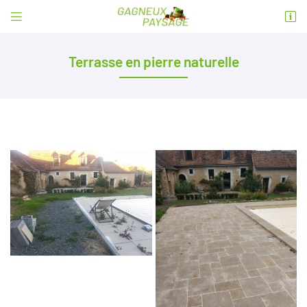


1 rue Gustave Eiffel
49430 Durtal
Terrasse en pierre naturelle
06 99 50 01 08
Adresse email de réception

En cochant cette case, vous consentez à recevoir nos propositions commerciales à
l'adresse email indiqué ci-dessus. Vous pouvez vous désinscrire à tout moment en
utilisant
le formulaire de désinscription
.
INSCRIPTION