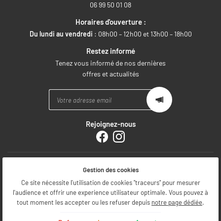
06 99 50 01 08
Horaires d'ouverture :
Du lundi au vendredi
: 08h00 – 12h00 et 13h00 – 18h00
Restez informé
Tenez vous informé de nos dernières
offres et actualités
Rejoignez-nous
Mentions Légales
Gestion des cookies
Conditions générales d'utilisation
Politique de confidentialité
Ce site nécessite l'utilisation de cookies "traceurs" pour mesurer
Gestion des cookies
l'audience et offrir une experience utilisateur optimale. Vous pouvez à
Sitemap
tout moment les accepter ou les refuser depuis
notre page dédiée
.
Zone d'intervention