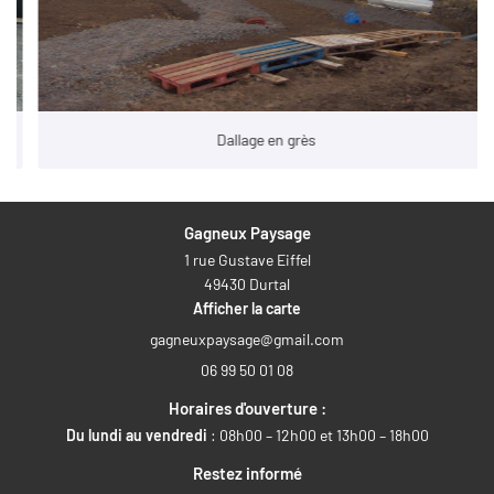
Restez infor
Avis
INSCRIPTION NEW
Actualités
Contact
Dallage en grès
Rejoignez-nous
Gagneux Paysage
1 rue Gustave Eiffel
49430 Durtal
Afficher la carte
06 99 50 01 08
Horaires d'ouverture :
Du lundi au vendredi
: 08h00 – 12h00 et 13h00 – 18h00
Restez informé