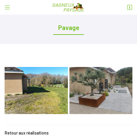


1 rue Gustave Eiffel
49430 Durtal
Pavage
06 99 50 01 08
Adresse email de réception

En cochant cette case, vous consentez à recevoir nos propositions commerciales à
l'adresse email indiqué ci-dessus. Vous pouvez vous désinscrire à tout moment en
utilisant
le formulaire de désinscription
.
INSCRIPTION
Retour aux réalisations