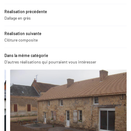
Réalisation précédente
Dallage en grès
Réalisation suivante
Clôture composite
Dans la même catégorie
D'autres réalisations qui pourraient vous intéresser
Une questio
06 99 50 01 0
Accueil
Création
Entretien
s réalisations