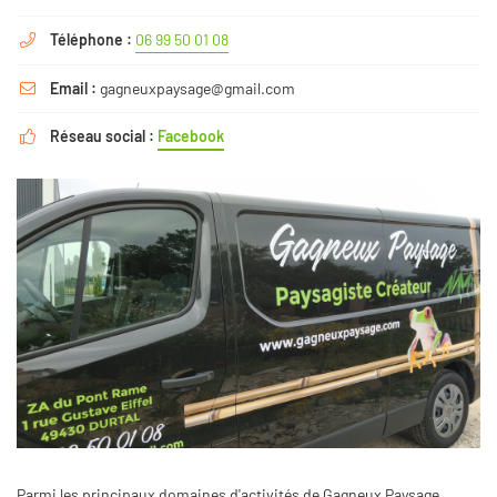
Téléphone :
06 99 50 01 08

Email :
gagneuxpaysage@gmail.com

Réseau social :
Facebook

Parmi les principaux domaines d'activités de Gagneux Paysage,