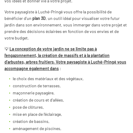
vos idées et donner vie à votre projet.
Votre paysagiste à Luché-Pringé vous offre la possibilité de
bénéficier d'un
plan 3D
, un outil idéal pour visualiser votre futur
Une questio
jardin dans son environnement, vous immerger dans votre projet et
prendre des décisions éclairées en fonction de vos envies et de
votre budget.
06 99 50 01 0
Accueil
💡
La conception de votre jardin ne se limite pas à
l'engazonnement, la création de massifs et à la plantation
Création
d'arbustes, arbres fruitiers. Votre paysagiste à Luché-Pringé vous
accompagne également dans
:
Entretien
le choix des matériaux et des végétaux,
s réalisations
construction de terrasses,
Restez infor
Avis
maçonnerie paysagère,
création de cours et d'allées,
INSCRIPTION NEW
Actualités
pose de clôtures,
mise en place de l'éclairage,
Contact
création de bassins,
aménagement de piscines,
Rejoignez-nous