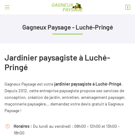


1 rue Gustave Eiffel
49430 Durtal
Gagneux Paysage - Luché-Pringé
06 99 50 01 08
Jardinier paysagiste à Luché-
Pringé
Gagneux Paysage est votre
jardinier paysagiste à Luché-Pringé
.
Depuis 2012, cette entreprise paysagiste propose ses services de
Adresse email de réception

conception, création de jardin, entretien, aménagement paysager,
maçonnerie paysagère... demandez votre devis gratuit à Gagneux
En cochant cette case, vous consentez à recevoir nos propositions commerciales à
l'adresse email indiqué ci-dessus. Vous pouvez vous désinscrire à tout moment en
Paysage !
utilisant
le formulaire de désinscription
.
Horaires :
Du lundi au vendredi : 08h00 – 12h00 et 13h00 –
INSCRIPTION

18h00