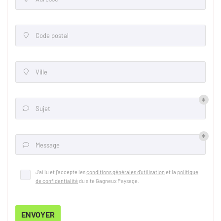
Code postal

Ville

Sujet

Message

J'ai lu et j'accepte les
conditions générales d'utilisation
et la
politique
de confidentialité
du site
Gagneux Paysage
.
ENVOYER