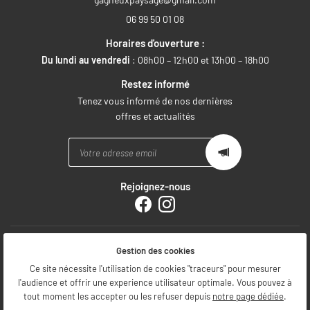
06 99 50 01 08
Horaires d'ouverture :
Du lundi au vendredi
: 08h00 – 12h00 et 13h00 – 18h00
Restez informé
Tenez vous informé de nos dernières
offres et actualités
Rejoignez-nous
Mentions Légales
Gestion des cookies
Conditions générales d'utilisation
Politique de confidentialité
Ce site nécessite l'utilisation de cookies "traceurs" pour mesurer
Gestion des cookies
l'audience et offrir une experience utilisateur optimale. Vous pouvez à
Sitemap
tout moment les accepter ou les refuser depuis
notre page dédiée
.
Zone d'intervention